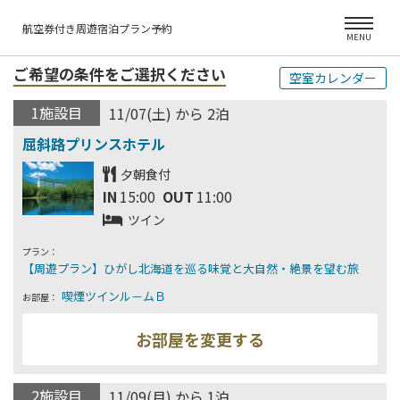
航空券付き周遊宿泊プラン予約
MENU
ご希望の条件をご選択ください
空室カレンダー
1施設目
11/07(土) から 2泊
夕朝食付
IN
15:00
OUT
11:00
ツイン
プラン：
お部屋：
2施設目
11/09(月) から 1泊