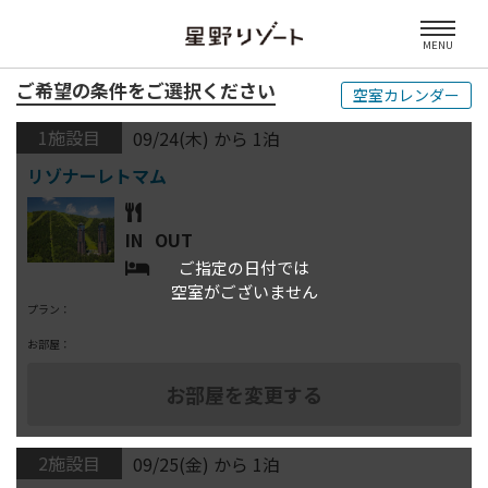
MENU
ご希望の条件をご選択ください
空室カレンダー
1施設目
09/24(木) から 1泊
IN
OUT
ご指定の日付では
空室がございません
プラン：
お部屋：
2施設目
09/25(金) から 1泊