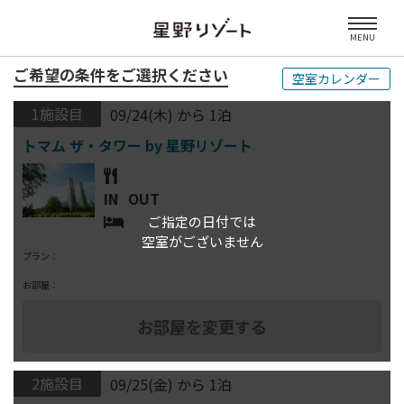
MENU
ご希望の条件をご選択ください
空室カレンダー
1施設目
09/24(木) から 1泊
IN
OUT
ご指定の日付では
空室がございません
プラン：
お部屋：
2施設目
09/25(金) から 1泊