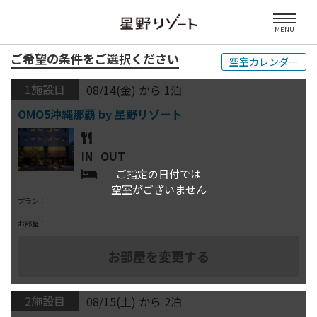
MENU
ご希望の条件をご選択ください
空室カレンダー
1施設目
08/14(金) から 1泊
IN
OUT
ご指定の日付では
空室がございません
プラン：
お部屋：
2施設目
08/15(土) から 2泊