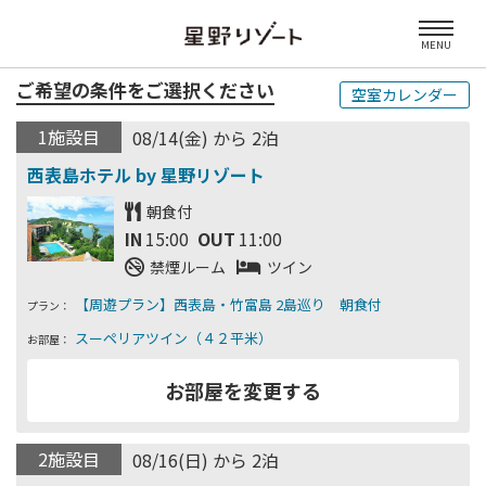
MENU
ご希望の条件をご選択ください
空室カレンダー
1施設目
08/14(金) から 2泊
朝食付
IN
15:00
OUT
11:00
禁煙ルーム
ツイン
プラン：
お部屋：
2施設目
08/16(日) から 2泊