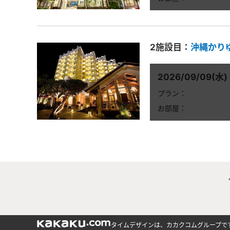
2施設目：
沖縄かり
2026/09/09(水)
プラン：
お部屋：
タイムデザインは、カカクコムグループで