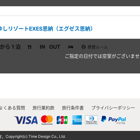
ゆしリゾートEXES恩納（エグゼス恩納）
 から 1 泊
IN
OUT
禁煙ルーム
ご指定の日付では空室がございませ
よくある質問
旅行業約款
旅行条件書
プライバシーポリシー
Copyright(c) Time Design Co., Ltd.
す。