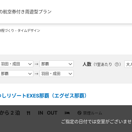
の航空券付き周遊型プラン
程づくり - タイムデザイン
人数
（1室あたり
）
しリゾートEXES那覇（エグゼス那覇）
 から 2 泊
IN
OUT
禁煙ルーム
ご指定の日付では空室がございませ