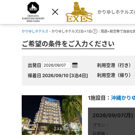
かりゆしホテルズ
かりゆしホテルズ
- かりゆしホテルズ2泊＋1泊 ①｜周遊+航空券で自由な旅
ご希望の条件をご入力ください
出発日
利用空港（行き）
利用空港（帰り）
帰着日
2026/09/10
[3泊4日]
1施設目：
沖縄かりゆ
2026/09/07(月)
プラン：
お部屋：