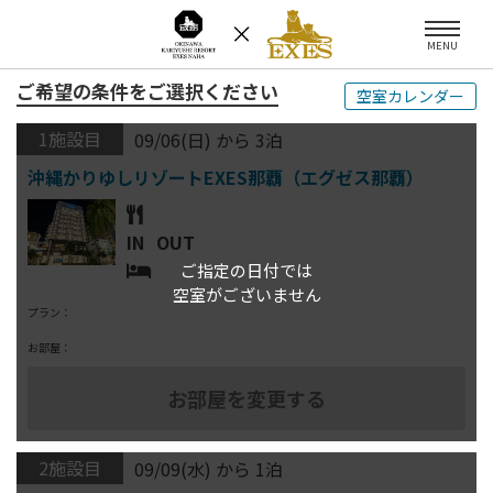
MENU
ご希望の条件をご選択ください
空室カレンダー
1施設目
09/06(日) から 3泊
IN
OUT
ご指定の日付では
空室がございません
プラン：
お部屋：
2施設目
09/09(水) から 1泊