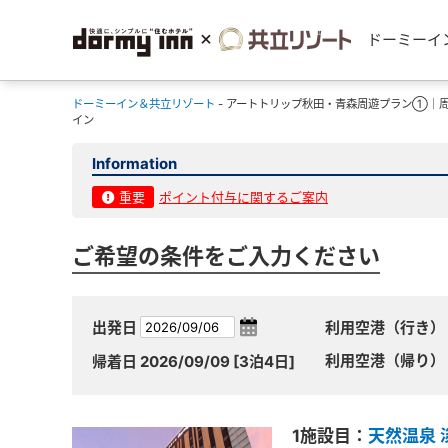
ドーミーイ
ドーミーイン＆共立リゾート
- アートトリップ秋田・青森周遊プラン①｜周
イン
Information
重要
ポイント付与に関するご案内
ご希望の条件をご入力ください
出発日
利用空港（行き）
利用空港（帰り）
帰着日
2026/09/09
[3泊4日]
1施設目：
天然温泉 