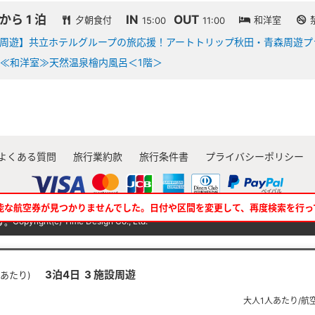
 から 1 泊
IN
OUT
夕朝食付
和洋室
15:00
11:00
周遊】共立ホテルグループの旅応援！アートトリップ秋田・青森周遊プ
≪和洋室≫天然温泉檜内風呂＜1階＞
よくある質問
旅行業約款
旅行条件書
プライバシーポリシー
能な航空券が見つかりませんでした。日付や区間を変更して、再度検索を行っ
Copyright(c) Time Design Co., Ltd.
す。
3泊4日 3 施設周遊
室あたり)
大人1人あたり/航