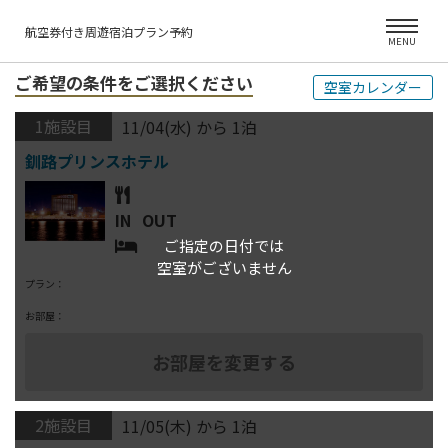
航空券付き周遊宿泊プラン予約
MENU
ご希望の条件をご選択ください
空室カレンダー
1施設目
11/04(水) から 1泊
IN
OUT
ご指定の日付では
空室がございません
プラン：
お部屋：
2施設目
11/05(木) から 1泊