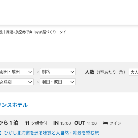
旅｜周遊+航空券で自由な旅程づくり - タイ
人数
（1室あたり
）
リンスホテル
から 1 泊
IN
OUT
夕朝食付
ツイン
15:00
11:00
】ひがし北海道を巡る味覚と大自然・絶景を望む旅