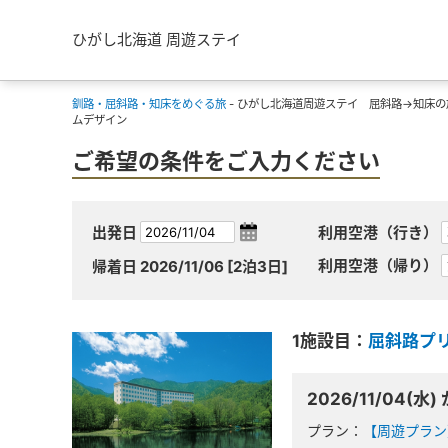
ひがし北海道 周遊ステイ
釧路・屈斜路・知床をめぐる旅
- ひがし北海道周遊ステイ 屈斜路→知床の
ムデザイン
ご希望の条件をご入力ください
出発日
利用空港（行き）
利用空港（帰り）
帰着日
2026/11/06
[2泊3日]
1施設目：
屈斜路プ
2026/11/04(水) 
プラン：
【周遊プラン