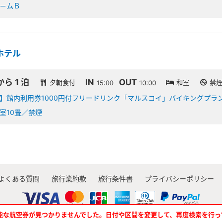
－ムＢ
ホテル
から 1 泊
IN
OUT
夕朝食付
和室
禁
15:00
10:00
】館内利用券1000円付フリードリンク「マルスコイ」バイキングプラ
室10畳／禁煙
よくある質問
旅行業約款
旅行条件書
プライバシーポリシー
能な航空券が見つかりませんでした。日付や区間を変更して、再度検索を行っ