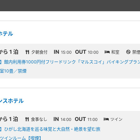
ホテル
から 1 泊
IN
OUT
夕朝食付
和室
禁
15:00
10:00
】館内利用券1000円付フリードリンク「マルスコイ」バイキングプラ
室10畳／禁煙
ンスホテル
から 1 泊
IN
OUT
食事なし
ツイン
14:00
11:00
】ひがし北海道を巡る味覚と大自然・絶景を望む旅
ツインルーム【喫煙】