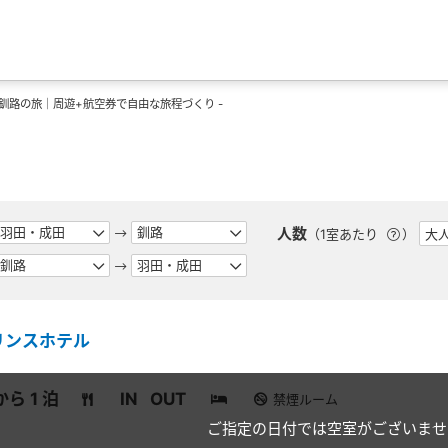
釧路の旅｜周遊+航空券で自由な旅程づくり -
人数
（1室あたり
）
リンスホテル
から 1 泊
IN
OUT
禁煙ルーム
ご指定の日付では空室がございませ