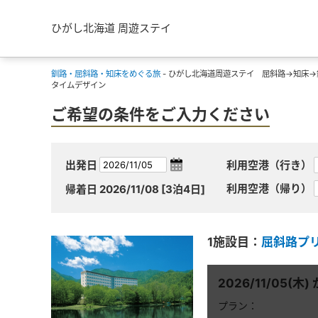
ひがし北海道 周遊ステイ
釧路・屈斜路・知床をめぐる旅
- ひがし北海道周遊ステイ 屈斜路→知床→
タイムデザイン
ご希望の条件をご入力ください
出発日
利用空港（行き）
利用空港（帰り）
帰着日
2026/11/08
[3泊4日]
1施設目：
屈斜路プ
2026/11/05(木) 
プラン：