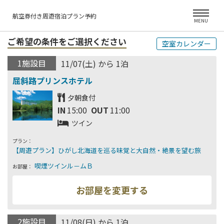
航空券付き周遊宿泊プラン予約
MENU
ご希望の条件をご選択ください
空室カレンダー
1施設目
11/07(土) から 1泊
夕朝食付
IN
15:00
OUT
11:00
ツイン
プラン：
お部屋：
2施設目
11/08(日) から 1泊